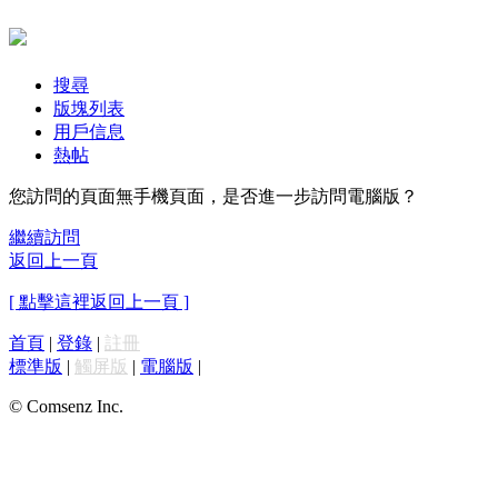
搜尋
版塊列表
用戶信息
熱帖
您訪問的頁面無手機頁面，是否進一步訪問電腦版？
繼續訪問
返回上一頁
[ 點擊這裡返回上一頁 ]
首頁
|
登錄
|
註冊
標準版
|
觸屏版
|
電腦版
|
© Comsenz Inc.