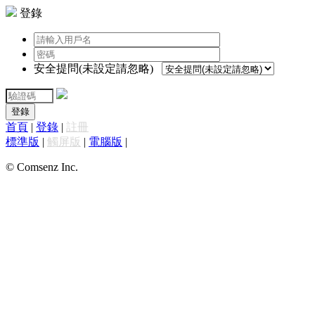
登錄
安全提問(未設定請忽略)
登錄
首頁
|
登錄
|
註冊
標準版
|
觸屏版
|
電腦版
|
© Comsenz Inc.