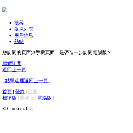
搜尋
版塊列表
用戶信息
熱帖
您訪問的頁面無手機頁面，是否進一步訪問電腦版？
繼續訪問
返回上一頁
[ 點擊這裡返回上一頁 ]
首頁
|
登錄
|
註冊
標準版
|
觸屏版
|
電腦版
|
© Comsenz Inc.