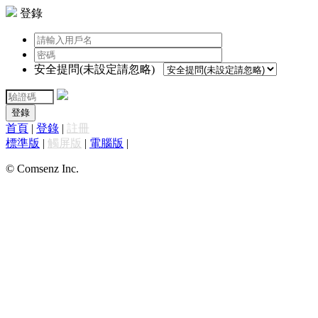
登錄
安全提問(未設定請忽略)
登錄
首頁
|
登錄
|
註冊
標準版
|
觸屏版
|
電腦版
|
© Comsenz Inc.