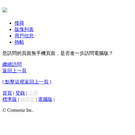
搜尋
版塊列表
用戶信息
熱帖
您訪問的頁面無手機頁面，是否進一步訪問電腦版？
繼續訪問
返回上一頁
[ 點擊這裡返回上一頁 ]
首頁
|
登錄
|
註冊
標準版
|
觸屏版
|
電腦版
|
© Comsenz Inc.