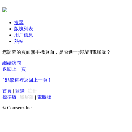
搜尋
版塊列表
用戶信息
熱帖
您訪問的頁面無手機頁面，是否進一步訪問電腦版？
繼續訪問
返回上一頁
[ 點擊這裡返回上一頁 ]
首頁
|
登錄
|
註冊
標準版
|
觸屏版
|
電腦版
|
© Comsenz Inc.