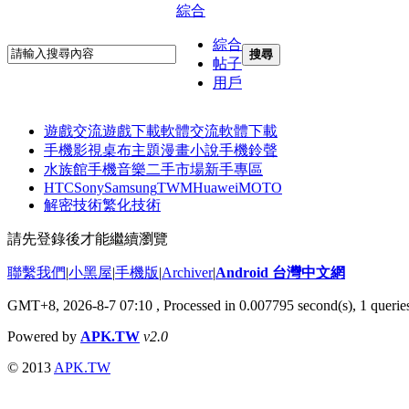
綜合
綜合
搜尋
帖子
用戶
遊戲交流
遊戲下載
軟體交流
軟體下載
手機影視
桌布主題
漫畫小說
手機鈴聲
水族館
手機音樂
二手市場
新手專區
HTC
Sony
Samsung
TWM
Huawei
MOTO
解密技術
繁化技術
請先登錄後才能繼續瀏覽
聯繫我們
|
小黑屋
|
手機版
|
Archiver
|
Android 台灣中文網
GMT+8, 2026-8-7 07:10
, Processed in 0.007795 second(s), 1 quer
Powered by
APK.TW
v2.0
© 2013
APK.TW