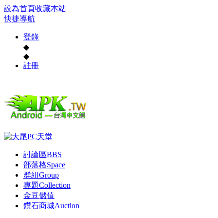
設為首頁
收藏本站
快捷導航
登錄
◆
◆
註冊
討論區
BBS
部落格
Space
群組
Group
專題
Collection
金豆儲值
鑽石商城
Auction