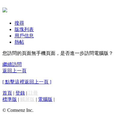
搜尋
版塊列表
用戶信息
熱帖
您訪問的頁面無手機頁面，是否進一步訪問電腦版？
繼續訪問
返回上一頁
[ 點擊這裡返回上一頁 ]
首頁
|
登錄
|
註冊
標準版
|
觸屏版
|
電腦版
|
© Comsenz Inc.