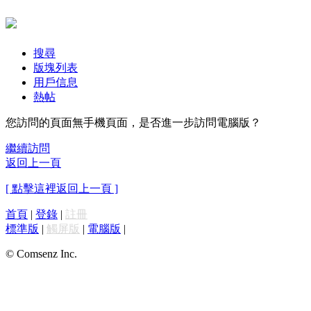
搜尋
版塊列表
用戶信息
熱帖
您訪問的頁面無手機頁面，是否進一步訪問電腦版？
繼續訪問
返回上一頁
[ 點擊這裡返回上一頁 ]
首頁
|
登錄
|
註冊
標準版
|
觸屏版
|
電腦版
|
© Comsenz Inc.