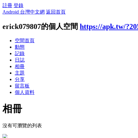
註冊
登錄
Android 台灣中文網
返回首頁
erick079807的個人空間
https://apk.tw/?2
空間首頁
動態
記錄
日誌
相冊
主題
分享
留言板
個人資料
相冊
沒有可瀏覽的列表