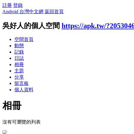
註冊
登錄
Android 台灣中文網
返回首頁
吳好人的個人空間
https://apk.tw/?205304
空間首頁
動態
記錄
日誌
相冊
主題
分享
留言板
個人資料
相冊
沒有可瀏覽的列表