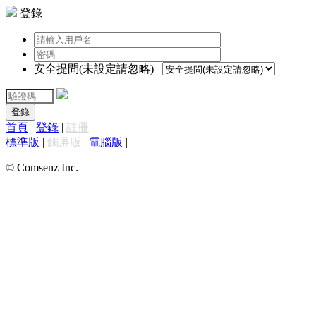
登錄
安全提問(未設定請忽略)
登錄
首頁
|
登錄
|
註冊
標準版
|
觸屏版
|
電腦版
|
© Comsenz Inc.