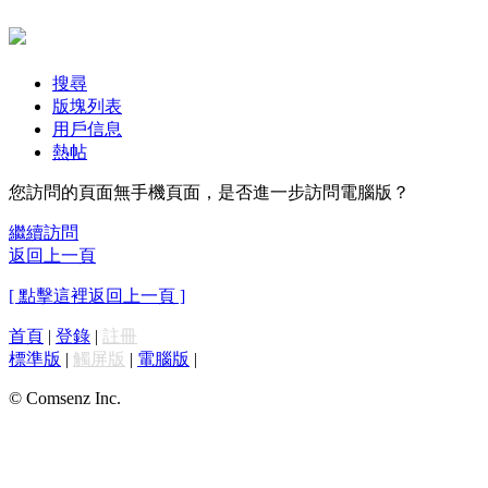
搜尋
版塊列表
用戶信息
熱帖
您訪問的頁面無手機頁面，是否進一步訪問電腦版？
繼續訪問
返回上一頁
[ 點擊這裡返回上一頁 ]
首頁
|
登錄
|
註冊
標準版
|
觸屏版
|
電腦版
|
© Comsenz Inc.