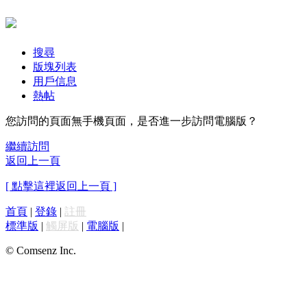
搜尋
版塊列表
用戶信息
熱帖
您訪問的頁面無手機頁面，是否進一步訪問電腦版？
繼續訪問
返回上一頁
[ 點擊這裡返回上一頁 ]
首頁
|
登錄
|
註冊
標準版
|
觸屏版
|
電腦版
|
© Comsenz Inc.