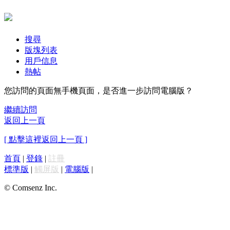
搜尋
版塊列表
用戶信息
熱帖
您訪問的頁面無手機頁面，是否進一步訪問電腦版？
繼續訪問
返回上一頁
[ 點擊這裡返回上一頁 ]
首頁
|
登錄
|
註冊
標準版
|
觸屏版
|
電腦版
|
© Comsenz Inc.