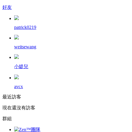
好友
patrick0219
weitsewang
小媞兒
avcx
最近訪客
現在還沒有訪客
群組