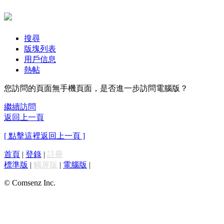
搜尋
版塊列表
用戶信息
熱帖
您訪問的頁面無手機頁面，是否進一步訪問電腦版？
繼續訪問
返回上一頁
[ 點擊這裡返回上一頁 ]
首頁
|
登錄
|
註冊
標準版
|
觸屏版
|
電腦版
|
© Comsenz Inc.