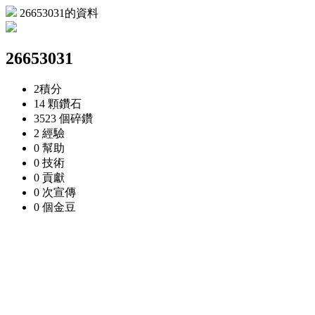
26653031的資料
26653031
2
積分
14 顆
鑽石
3523 個
碎鑽
2
經驗
0
幫助
0
技術
0
貢獻
0 次
宣傳
0 個
金豆