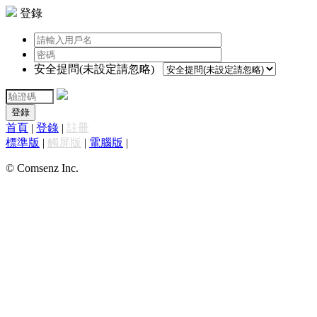
登錄
安全提問(未設定請忽略)
登錄
首頁
|
登錄
|
註冊
標準版
|
觸屏版
|
電腦版
|
© Comsenz Inc.