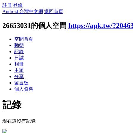
註冊
登錄
Android 台灣中文網
返回首頁
26653031的個人空間
https://apk.tw/?2046
空間首頁
動態
記錄
日誌
相冊
主題
分享
留言板
個人資料
記錄
現在還沒有記錄