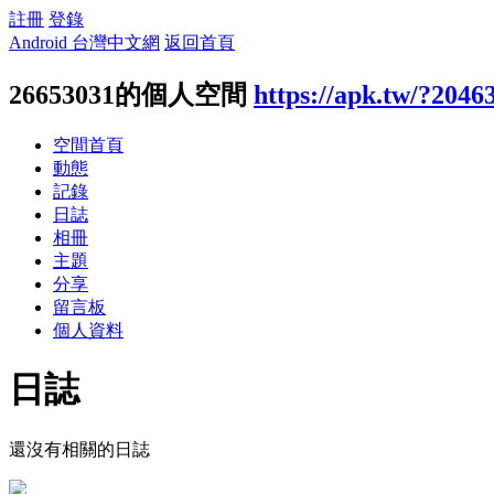
註冊
登錄
Android 台灣中文網
返回首頁
26653031的個人空間
https://apk.tw/?2046
空間首頁
動態
記錄
日誌
相冊
主題
分享
留言板
個人資料
日誌
還沒有相關的日誌