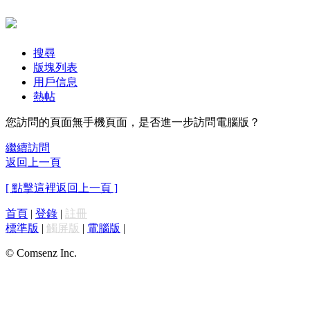
搜尋
版塊列表
用戶信息
熱帖
您訪問的頁面無手機頁面，是否進一步訪問電腦版？
繼續訪問
返回上一頁
[ 點擊這裡返回上一頁 ]
首頁
|
登錄
|
註冊
標準版
|
觸屏版
|
電腦版
|
© Comsenz Inc.