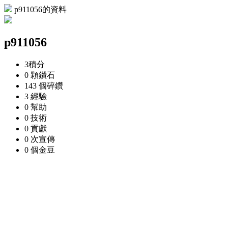
p911056的資料
p911056
3
積分
0 顆
鑽石
143 個
碎鑽
3
經驗
0
幫助
0
技術
0
貢獻
0 次
宣傳
0 個
金豆