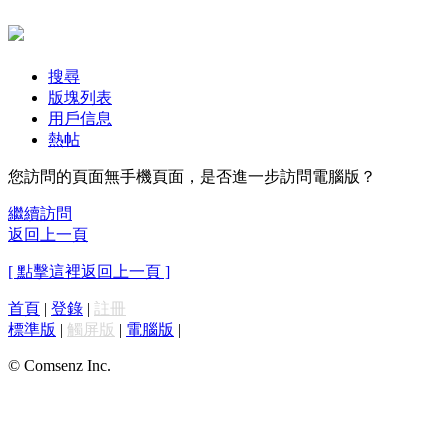
搜尋
版塊列表
用戶信息
熱帖
您訪問的頁面無手機頁面，是否進一步訪問電腦版？
繼續訪問
返回上一頁
[ 點擊這裡返回上一頁 ]
首頁
|
登錄
|
註冊
標準版
|
觸屏版
|
電腦版
|
© Comsenz Inc.