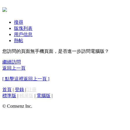
搜尋
版塊列表
用戶信息
熱帖
您訪問的頁面無手機頁面，是否進一步訪問電腦版？
繼續訪問
返回上一頁
[ 點擊這裡返回上一頁 ]
首頁
|
登錄
|
註冊
標準版
|
觸屏版
|
電腦版
|
© Comsenz Inc.