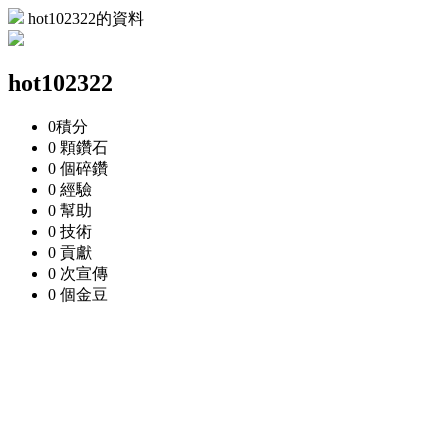
hot102322的資料
hot102322
0
積分
0 顆
鑽石
0 個
碎鑽
0
經驗
0
幫助
0
技術
0
貢獻
0 次
宣傳
0 個
金豆