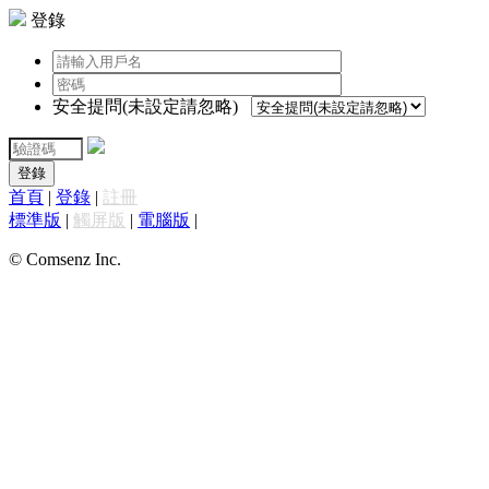
登錄
安全提問(未設定請忽略)
登錄
首頁
|
登錄
|
註冊
標準版
|
觸屏版
|
電腦版
|
© Comsenz Inc.