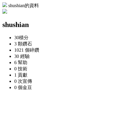
shushian的資料
shushian
30
積分
3 顆
鑽石
1021 個
碎鑽
30
經驗
6
幫助
0
技術
1
貢獻
0 次
宣傳
0 個
金豆