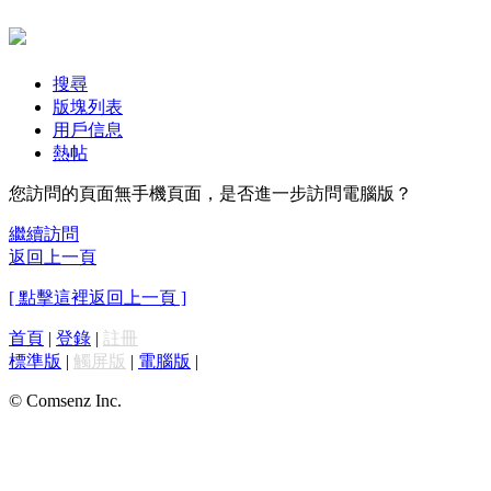
搜尋
版塊列表
用戶信息
熱帖
您訪問的頁面無手機頁面，是否進一步訪問電腦版？
繼續訪問
返回上一頁
[ 點擊這裡返回上一頁 ]
首頁
|
登錄
|
註冊
標準版
|
觸屏版
|
電腦版
|
© Comsenz Inc.