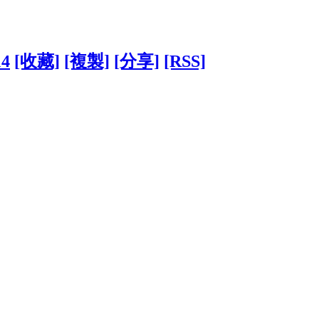
14
[收藏]
[複製]
[分享]
[RSS]