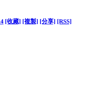
14
[收藏]
[複製]
[分享]
[RSS]