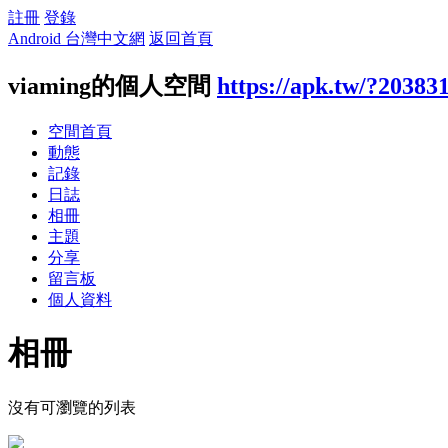
註冊
登錄
Android 台灣中文網
返回首頁
viaming的個人空間
https://apk.tw/?20383
空間首頁
動態
記錄
日誌
相冊
主題
分享
留言板
個人資料
相冊
沒有可瀏覽的列表