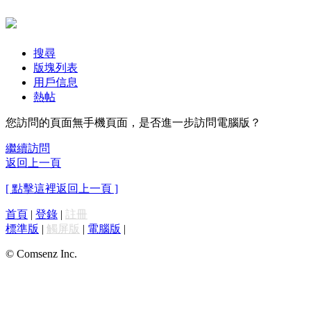
搜尋
版塊列表
用戶信息
熱帖
您訪問的頁面無手機頁面，是否進一步訪問電腦版？
繼續訪問
返回上一頁
[ 點擊這裡返回上一頁 ]
首頁
|
登錄
|
註冊
標準版
|
觸屏版
|
電腦版
|
© Comsenz Inc.