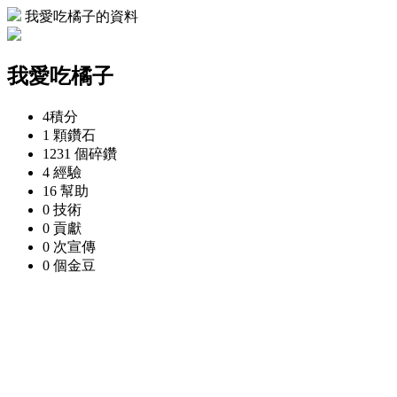
我愛吃橘子的資料
我愛吃橘子
4
積分
1 顆
鑽石
1231 個
碎鑽
4
經驗
16
幫助
0
技術
0
貢獻
0 次
宣傳
0 個
金豆