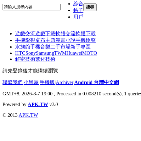
綜合
搜尋
帖子
用戶
遊戲交流
遊戲下載
軟體交流
軟體下載
手機影視
桌布主題
漫畫小說
手機鈴聲
水族館
手機音樂
二手市場
新手專區
HTC
Sony
Samsung
TWM
Huawei
MOTO
解密技術
繁化技術
請先登錄後才能繼續瀏覽
聯繫我們
|
小黑屋
|
手機版
|
Archiver
|
Android 台灣中文網
GMT+8, 2026-8-7 19:00
, Processed in 0.008210 second(s), 1 quer
Powered by
APK.TW
v2.0
© 2013
APK.TW