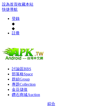
設為首頁
收藏本站
快捷導航
登錄
◆
◆
註冊
討論區
BBS
部落格
Space
群組
Group
專題
Collection
金豆儲值
鑽石商城
Auction
綜合