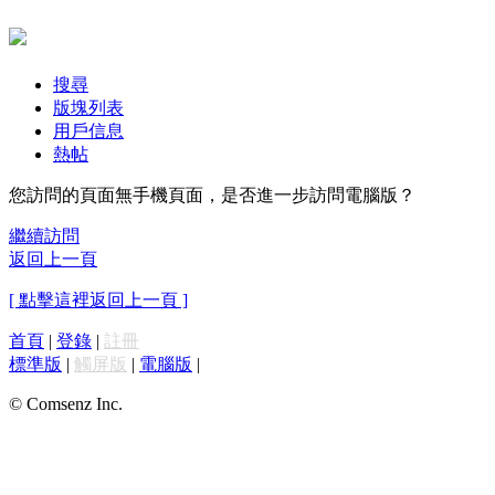
搜尋
版塊列表
用戶信息
熱帖
您訪問的頁面無手機頁面，是否進一步訪問電腦版？
繼續訪問
返回上一頁
[ 點擊這裡返回上一頁 ]
首頁
|
登錄
|
註冊
標準版
|
觸屏版
|
電腦版
|
© Comsenz Inc.