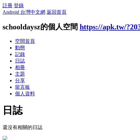
註冊
登錄
Android 台灣中文網
返回首頁
schooldaysz的個人空間
https://apk.tw/?20
空間首頁
動態
記錄
日誌
相冊
主題
分享
留言板
個人資料
日誌
還沒有相關的日誌