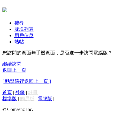
搜尋
版塊列表
用戶信息
熱帖
您訪問的頁面無手機頁面，是否進一步訪問電腦版？
繼續訪問
返回上一頁
[ 點擊這裡返回上一頁 ]
首頁
|
登錄
|
註冊
標準版
|
觸屏版
|
電腦版
|
© Comsenz Inc.