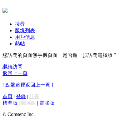
搜尋
版塊列表
用戶信息
熱帖
您訪問的頁面無手機頁面，是否進一步訪問電腦版？
繼續訪問
返回上一頁
[ 點擊這裡返回上一頁 ]
首頁
|
登錄
|
註冊
標準版
|
觸屏版
|
電腦版
|
© Comsenz Inc.