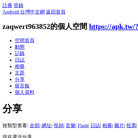
註冊
登錄
Android 台灣中文網
返回首頁
zaqwert963852的個人空間
https://apk.tw/
空間首頁
動態
記錄
日誌
相冊
主題
分享
留言板
個人資料
分享
按類型查看:
全部
|
網址
|
視頻
|
音樂
|
Flash
|
日誌
|
相冊
|
圖片
|
投票
|
現在還沒分享