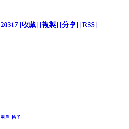
?20317
[收藏]
[複製]
[分享]
[RSS]
用戶
|
帖子