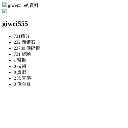
giwei555的資料
giwei555
731
積分
232 顆
鑽石
23730 個
碎鑽
731
經驗
1
幫助
0
技術
0
貢獻
2 次
宣傳
0 個
金豆