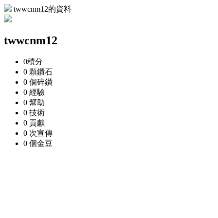
twwcnm12的資料
twwcnm12
0
積分
0 顆
鑽石
0 個
碎鑽
0
經驗
0
幫助
0
技術
0
貢獻
0 次
宣傳
0 個
金豆