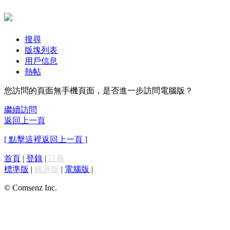
搜尋
版塊列表
用戶信息
熱帖
您訪問的頁面無手機頁面，是否進一步訪問電腦版？
繼續訪問
返回上一頁
[ 點擊這裡返回上一頁 ]
首頁
|
登錄
|
註冊
標準版
|
觸屏版
|
電腦版
|
© Comsenz Inc.