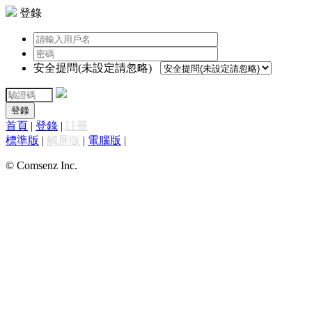
登錄
安全提問(未設定請忽略)
登錄
首頁
|
登錄
|
註冊
標準版
|
觸屏版
|
電腦版
|
© Comsenz Inc.