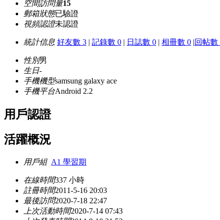
空間訪問量
15
郵箱狀態
已驗證
視頻認證
未認證
統計信息
好友數 3
|
記錄數 0
|
日誌數 0
|
相冊數 0
|
回帖數 
性別
男
生日
-
手機機型
samsung galaxy ace
手機平台
Android 2.2
用戶認證
活躍概況
用戶組
A1 學習期
在線時間
337 小時
註冊時間
2011-5-16 20:03
最後訪問
2020-7-18 22:47
上次活動時間
2020-7-14 07:43