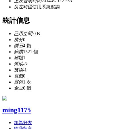
上次發表時間
2014-8-10 21:53
所在時區
使用系統默認
統計信息
已用空間
0 B
積分
0
鑽石
4 顆
碎鑽
1521 個
經驗
1
幫助
-3
技術
-1
貢獻
0
宣傳
1 次
金豆
0 個
ming1175
加為好友
給我留言