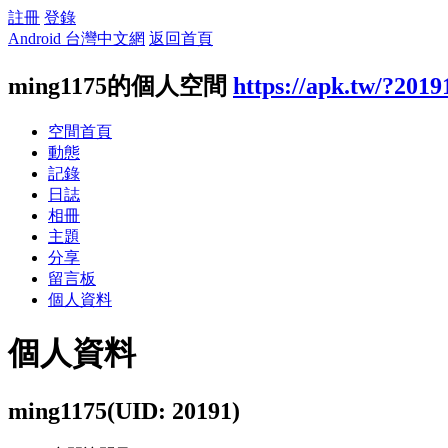
註冊
登錄
Android 台灣中文網
返回首頁
ming1175的個人空間
https://apk.tw/?2019
空間首頁
動態
記錄
日誌
相冊
主題
分享
留言板
個人資料
個人資料
ming1175
(UID: 20191)