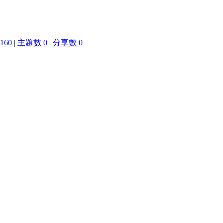
160
|
主題數 0
|
分享數 0