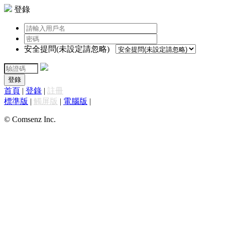
登錄
安全提問(未設定請忽略)
登錄
首頁
|
登錄
|
註冊
標準版
|
觸屏版
|
電腦版
|
© Comsenz Inc.