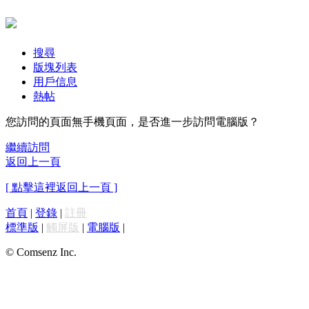
搜尋
版塊列表
用戶信息
熱帖
您訪問的頁面無手機頁面，是否進一步訪問電腦版？
繼續訪問
返回上一頁
[ 點擊這裡返回上一頁 ]
首頁
|
登錄
|
註冊
標準版
|
觸屏版
|
電腦版
|
© Comsenz Inc.