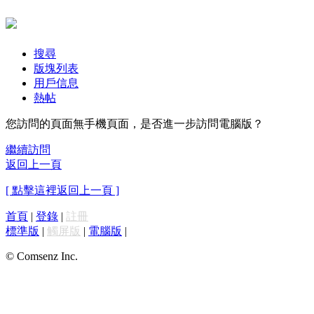
搜尋
版塊列表
用戶信息
熱帖
您訪問的頁面無手機頁面，是否進一步訪問電腦版？
繼續訪問
返回上一頁
[ 點擊這裡返回上一頁 ]
首頁
|
登錄
|
註冊
標準版
|
觸屏版
|
電腦版
|
© Comsenz Inc.