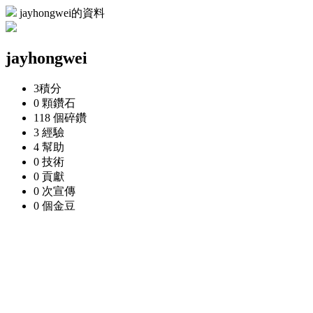
jayhongwei的資料
jayhongwei
3
積分
0 顆
鑽石
118 個
碎鑽
3
經驗
4
幫助
0
技術
0
貢獻
0 次
宣傳
0 個
金豆