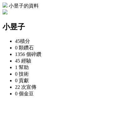
小昱子的資料
小昱子
45
積分
0 顆
鑽石
1356 個
碎鑽
45
經驗
1
幫助
0
技術
0
貢獻
22 次
宣傳
0 個
金豆