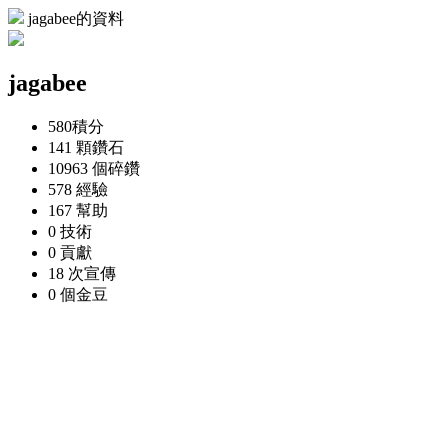
jagabee的資料
jagabee
580
積分
141 顆
鑽石
10963 個
碎鑽
578
經驗
167
幫助
0
技術
0
貢獻
18 次
宣傳
0 個
金豆